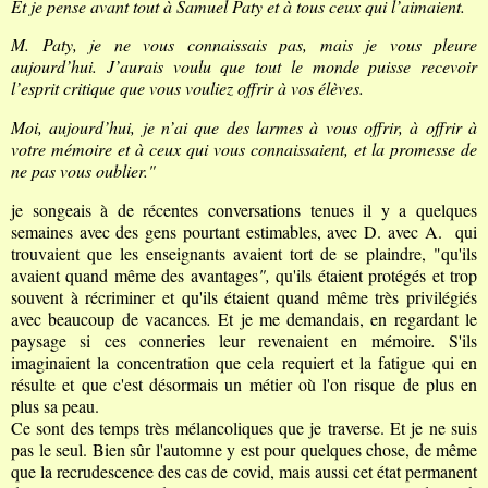
Et je pense avant tout à Samuel Paty et à tous ceux qui l’aimaient.
M. Paty, je ne vous connaissais pas, mais je vous pleure
aujourd’hui. J’aurais voulu que tout le monde puisse recevoir
l’esprit critique que vous vouliez offrir à vos élèves.
Moi, aujourd’hui, je n’ai que des larmes à vous offrir, à offrir à
votre mémoire et à ceux qui vous connaissaient, et la promesse de
ne pas vous oublier."
je songeais à de récentes conversations tenues il y a quelques
semaines avec des gens pourtant estimables, avec D. avec A.
qui
trouvaient que les enseignants avaient tort de se plaindre, "qu'ils
avaient quand même des avantages
",
qu'ils étaient protégés et trop
souvent à récriminer
et qu'ils étaient quand même très privilégiés
avec beaucoup de vacances
.
Et je me demandais, en regardant le
paysage si ces conneries leur revenaient en mémoire
.
S'ils
imaginaient la concentration que cela requiert et la fatigue qui en
résulte et que c'est désormais un métier où l'on risque de plus en
plus sa peau.
Ce sont des temps très mélancoliques que je traverse. Et je ne suis
pas le seul. Bien sûr l'automne y est pour quelques chose, de même
que la recrudescence des cas de covid, mais aussi cet état permanent