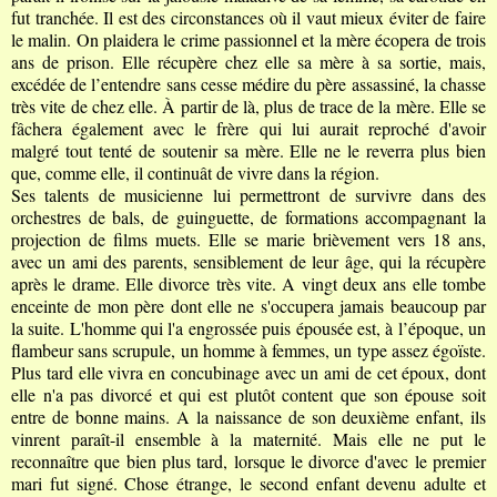
fut tranchée. Il est des circonstances où il vaut mieux éviter de faire
le malin. On plaidera le crime passionnel et la mère écopera de trois
ans de prison. Elle récupère chez elle sa mère à sa sortie, mais,
excédée de l’entendre sans cesse médire du père assassiné, la chasse
très vite de chez elle. À partir de là, plus de trace de la mère. Elle se
fâchera également avec le frère qui lui aurait reproché d'avoir
malgré tout tenté de soutenir sa mère. Elle ne le reverra plus bien
que
, comme elle, il continuât de vivre dans la région
.
Ses talents de musicienne lui permettront de survivre dans des
orchestres de bals, de guinguette, de formations accompagnant la
projection de films muets. Elle se marie brièvement vers 18 ans,
avec un ami des parents, sensiblement de leur âge, qui la récupère
après le drame. Elle divorce très vite. A vingt deux ans elle tombe
enceinte de mon père dont elle ne s'occupera jamais beaucoup par
la suite. L'homme qui l'a engrossée puis épousée est, à l’époque, un
flambeur sans scrupule, un homme à femmes, un type assez égoïste.
Plus tard elle vivra en concubinage avec un ami de cet époux, dont
elle n'a pas divorcé et qui est plutôt content que son épouse soit
entre de bonne mains. A la naissance de son deuxième enfant, ils
vinrent paraît-il ensemble à la maternité. Mais elle ne put le
reconnaître que bien plus tard, lorsque le divorce d'avec le premier
mari fut signé. Chose étrange, le second enfant devenu adulte et