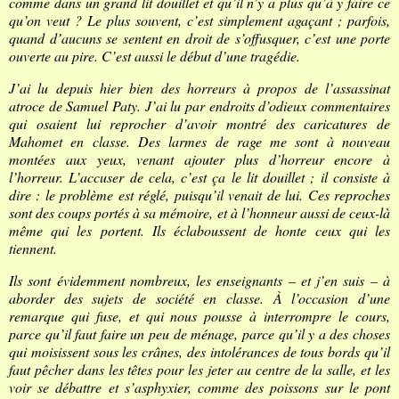
comme dans un grand lit douillet et qu’il n’y a plus qu’à y faire ce
qu’on veut ? Le plus souvent, c’est simplement agaçant ; parfois,
quand d’aucuns se sentent en droit de s’offusquer, c’est une porte
ouverte au pire. C’est aussi le début d’une tragédie.
J’ai lu depuis hier bien des horreurs à propos de l’assassinat
atroce de Samuel Paty. J’ai lu par endroits d’odieux commentaires
qui osaient lui reprocher d’avoir montré des caricatures de
Mahomet en classe. Des larmes de rage me sont à nouveau
montées aux yeux, venant ajouter plus d’horreur encore à
l’horreur. L’accuser de cela, c’est ça le lit douillet ; il consiste à
dire : le problème est réglé, puisqu’il venait de lui. Ces reproches
sont des coups portés à sa mémoire, et à l’honneur aussi de ceux-là
même qui les portent. Ils éclaboussent de honte ceux qui les
tiennent.
Ils sont évidemment nombreux, les enseignants – et j’en suis – à
aborder des sujets de société en classe. À l’occasion d’une
remarque qui fuse, et qui nous pousse à interrompre le cours,
parce qu’il faut faire un peu de ménage, parce qu’il y a des choses
qui moisissent sous les crânes, des intolérances de tous bords qu’il
faut pêcher dans les têtes pour les jeter au centre de la salle, et les
voir se débattre et s’asphyxier, comme des poissons sur le pont