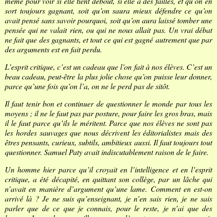
même pour voir si elle tient debout, si elle a des failles, et qu’on en
sort toujours gagnant, soit qu’on saura mieux défendre ce qu’on
avait pensé sans savoir pourquoi, soit qu’on aura laissé tomber une
pensée qui ne valait rien, ou qui ne nous allait pas. Un vrai débat
ne fait que des gagnants, et tout ce qui est gagné autrement que par
des arguments est en fait perdu.
L’esprit critique, c’est un cadeau que l’on fait à nos élèves. C’est un
beau cadeau, peut-être la plus jolie chose qu’on puisse leur donner,
parce qu’une fois qu’on l’a, on ne le perd pas de sitôt.
Il faut tenir bon et continuer de questionner le monde par tous les
moyens ; il ne le faut pas par posture, pour faire les gros bras, mais
il le faut parce qu’ils le méritent. Parce que nos élèves ne sont pas
les hordes sauvages que nous décrivent les éditorialistes mais des
êtres pensants, curieux, subtils, ambitieux aussi. Il faut toujours tout
questionner. Samuel Paty avait indiscutablement raison de le faire.
Un homme hier parce qu’il croyait en l’intelligence et en l’esprit
critique, a été décapité, en quittant son collège, par un lâche qui
n’avait en manière d’argument qu’une lame. Comment en est-on
arrivé là ? Je ne suis qu’enseignant, je n’en sais rien, je ne sais
parler que de ce que je connais, pour le reste, je n’ai que des