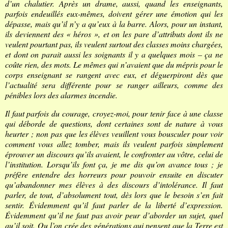
d’un chalutier. Après un drame, aussi, quand les enseignants,
parfois endeuillés eux-mêmes, doivent gérer une émotion qui les
dépasse, mais qu’il n’y a qu’eux à la barre. Alors, pour un instant,
ils deviennent des « héros », et on les pare d’attributs dont ils ne
veulent pourtant pas, ils veulent surtout des classes moins chargées,
et dont on parait aussi les soignants il y a quelques mois – ça ne
coûte rien, des mots. Le mêmes qui n’avaient que du mépris pour le
corps enseignant se rangent avec eux, et déguerpiront dès que
l’actualité sera différente pour se ranger ailleurs, comme des
pénibles lors des alarmes incendie.
Il faut parfois du courage, croyez-moi, pour tenir face à une classe
qui déborde de questions, dont certaines sont de nature à vous
heurter ; non pas que les élèves veuillent vous bousculer pour voir
comment vous allez tomber, mais ils veulent parfois simplement
éprouver un discours qu’ils avaient, le confronter au vôtre, celui de
l’institution. Lorsqu’ils font ça, je me dis qu’on avance tous ; je
préfère entendre des horreurs pour pouvoir ensuite en discuter
qu’abandonner mes élèves à des discours d’intolérance. Il faut
parler, de tout, d’absolument tout, dès lors que le besoin s’en fait
sentir. Évidemment qu’il faut parler de la liberté d’expression.
Évidemment qu’il ne faut pas avoir peur d’aborder un sujet, quel
qu’il soit. Ou l’on crée des générations qui pensent que la Terre est