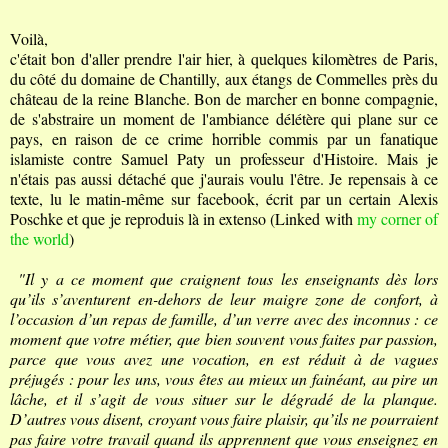
Voilà,
c'était bon d'aller prendre l'air hier, à quelques kilomètres de Paris,
du côté du domaine de Chantilly, aux étangs de Commelles près du
château de la reine Blanche. Bon de marcher en bonne compagnie,
de s'abstraire un moment de l'ambiance délétère qui plane sur ce
pays, en raison de ce crime horrible commis
par un fanatique
islamiste
contre Samuel Paty un professeur d'Histoire. Mais je
n'étais pas aussi détaché que j'aurais voulu l'être. Je repensais à ce
texte, lu le matin-même sur facebook, écrit par un certain Alexis
Poschke et que je reproduis là in extenso (
Linked with
my corner of
the world
)
"Il y a ce moment que craignent tous les enseignants dès lors
qu’ils s’aventurent en-dehors de leur maigre zone de confort, à
l’occasion d’un repas de famille, d’un verre avec des inconnus : ce
moment que votre métier, que bien souvent vous faites par passion,
parce que vous avez une vocation, en est réduit à de vagues
préjugés : pour les uns, vous êtes au mieux un fainéant, au pire un
lâche, et il s’agit de vous situer sur le dégradé de la planque.
D’autres vous disent, croyant vous faire plaisir, qu’ils ne pourraient
pas faire votre travail quand ils apprennent que vous enseignez en