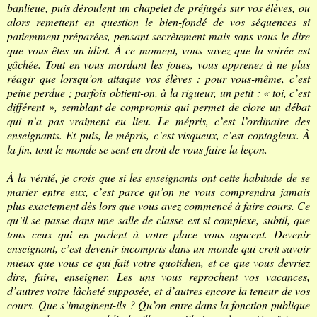
banlieue, puis déroulent un chapelet de préjugés sur vos élèves, ou
alors remettent en question le bien-fondé de vos séquences si
patiemment préparées, pensant secrètement mais sans vous le dire
que vous êtes un idiot. À ce moment, vous savez que la soirée est
gâchée. Tout en vous mordant les joues, vous apprenez à ne plus
réagir que lorsqu’on attaque vos élèves : pour vous-même, c’est
peine perdue ; parfois obtient-on, à la rigueur, un petit : « toi, c’est
différent », semblant de compromis qui permet de clore un débat
qui n’a pas vraiment eu lieu. Le mépris, c’est l’ordinaire des
enseignants. Et puis, le mépris, c’est visqueux, c’est contagieux. À
la fin, tout le monde se sent en droit de vous faire la leçon.
À la vérité, je crois que si les enseignants ont cette habitude de se
marier entre eux, c’est parce qu’on ne vous comprendra jamais
plus exactement dès lors que vous avez commencé à faire cours. Ce
qu’il se passe dans une salle de classe est si complexe, subtil, que
tous ceux qui en parlent à votre place vous agacent. Devenir
enseignant, c’est devenir incompris dans un monde qui croit savoir
mieux que vous ce qui fait votre quotidien, et ce que vous devriez
dire, faire, enseigner. Les uns vous reprochent vos vacances,
d’autres votre lâcheté supposée, et d’autres encore la teneur de vos
cours. Que s’imaginent-ils ? Qu’on entre dans la fonction publique