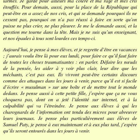
larmes. Je garde pour ailleurs ma colère et ma rage et mes cris
étouffés. Pour demain, aussi, pour la place de la République qui
peut-être en a assez de nos cris, et qui se demande pourquoi ils ne
cessent pas, pourquoi on n’a pas réussi à faire en sorte qu’on
puisse ne plus crier, ne plus pleurer. Je me le demande aussi, et la
question me tourne dans la tête. Mais je ne suis qu’un enseignant,
et nos épaules à tous sont lourdes ces temps-ci.
Aujourd’hui, je pense à mes élèves, et je regrette d’être en vacances
; j’aurais voulu être là pour eux lundi, pour faire ce qu’il faut faire
de toutes les choses traumatisantes : en parler. Défaire les nœuds
de la pensée, les aider à y voir plus clair, leur dire que les
méchants, c’est pas eux. Ils vivront peut-être certains discours
comme des attaques dans les jours à venir, parce qu’il est si facile
d’écrire « musulman » sur une boîte et de mettre tout le monde
dedans. Je pense aussi à cette petite fille, j’espère que ça ne vous
choquera pas, dont on a jeté l’identité sur internet, et à la
culpabilité qui va l’étreindre. Je pense aux élèves à qui les
charognards de l’information ont tendu des micros pour abreuver
leurs journaux. Je pense plus particulièrement aux élèves de
Samuel Paty, je pense à eux maintenant et à eux plus tard, j’espère
qu’ils seront entourés dans les jours à venir.