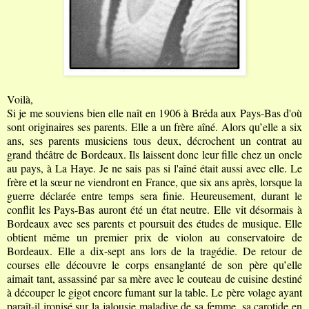
Voilà,
Si je me souviens bien elle naît en 1906 à Bréda aux Pays-Bas d'où
sont originaires ses parents. Elle a un frère aîné. Alors qu’elle a six
ans, ses parents musiciens tous deux, décrochent un contrat au
grand théâtre de Bordeaux. Ils laissent donc leur fille chez un oncle
au pays, à La Haye. Je ne sais pas si l'aîné était aussi avec elle. Le
frère et la sœur ne viendront en France, que six ans après, lorsque la
guerre déclarée entre temps sera finie. Heureusement, durant le
conflit les Pays-Bas auront été un état neutre. Elle vit désormais à
Bordeaux avec ses parents et poursuit des études de musique. Elle
obtient même un premier prix de violon au conservatoire de
Bordeaux. Elle a dix-sept ans lors de la tragédie. De retour de
courses elle découvre le corps ensanglanté de son père qu’elle
aimait tant, assassiné par sa mère avec le couteau de cuisine destiné
à découper le gigot encore fumant sur la table. Le père volage ayant
paraît-il ironisé sur la jalousie maladive de sa femme, sa carotide en