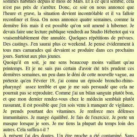
sommes habitués depuis le mois de Mars. Et à ce qu'il semble, cela
n'est pas près de s'arrêter. Donc, ce soir on nous annonce que
l'heure et grave, la situation devient incontrôlable et il va falloir
reconfiner et fissa. On nous annonce quatre semaines, comme la
dernière fois mais il est possible qu'on soit amené à hiberner. Je
devais faire une lecture publique vendredi au Studio Hébertot qui va
vraisemblablement être annulée. Quelques répétitions de prévues.
Des castings. J'en saurai plus ce weekend. Je pense évidemment à
tous mes camarades qui devaient se produire dans ces prochains
jours. Surtout aux plus jeunes.
Quoiqu'il en soit, je me sens beaucoup moins vaillant qu'au
printemps. Et je ne suis pas certain d'avoir été très prudent ces
dernières semaines, un peu dans le déni de cette nouvelle vague, au
prétexte qu'en Février 19, j'ai connu un épisode broncho-rhino-
pharyngé assez terrible et que je me suis persuadé que cela ne
pourrait pas se reproduire. Comme j'ai un bilan sanguin plutôt bon,
et que mon dernier rendez-vous chez le médecin semblait plutôt
rassurant, il est possible que j'en sois venu à manquer de vigilance.
Je prends pourtant des vitamines. Je renforce mes défenses
immunitaires. Je mange équilibré. Je fais de l'exercice.
Je porte un
masque lorsque je sors.
Je me tiens la plupart du temps loin des
autres. Cela suffira-t-il ?
À présent j'ai des doutes. Un être proche a été contaminé. Sans