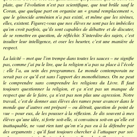
plate, que l’évolution n’est pas scientifique, que tout brûle sauf le
Coran, que quelque part on organise un « grand remplacement »,
que le génocide arménien n’a pas existé, et même que les sirènes,
elles, existent. Figurez-vous que nos élèves ne sont pas les imbéciles
qu’on croit parfois, qu’ils sont capables de débattre et de discuter,
de se remettre en question, de réfléchir. S’interdire des sujets, c’est
insulter leur intelligence, et oser les heurter, c’est une manière de
respect.
La laïcité – mot que l’on trempe dans toutes les sauces – ne signifie
pas, comme j’ai pu le lire, que la religion n’a pas sa place à l’école
: elle l’a, au sein des programmes. Le monde contemporain ne
serait pas ce qu’il est sans l’apport des monothéismes. On ne peut
le comprendre sans comprendre les religions du Livre. Il faut
toujours questionner la religion, et ça n’est pas un manque de
respect que de le faire, ça n’est pas non plus une agression. Notre
travail, c’est de donner aux élèves des rames pour avancer dans le
monde que d’autres ont préparé – ou détruit, question de point de
vue – pour eux, de les pousser à la réflexion. Je dis souvent à mes
élèves qu’une idée, si forte soit-elle, si convaincu soit-on qu’elle est
inattaquable, ne vaut rien tant qu’on n’a pas eu à la défendre par
des arguments ; qu’il faut toujours chercher à l’attaquer par soi-