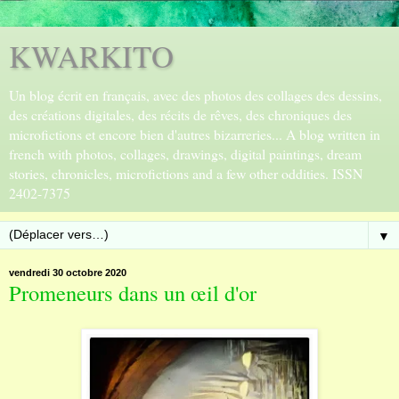
KWARKITO
Un blog écrit en français, avec des photos des collages des dessins,
des créations digitales, des récits de rêves, des chroniques des
microfictions et encore bien d'autres bizarreries... A blog written in
french with photos, collages, drawings, digital paintings, dream
stories, chronicles, microfictions and a few other oddities. ISSN
2402-7375
▼
vendredi 30 octobre 2020
Promeneurs dans un œil d'or