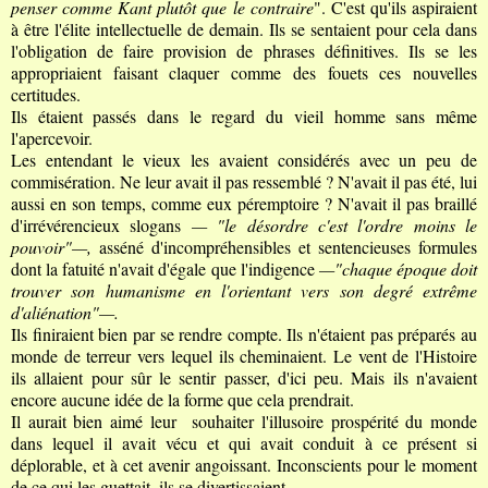
penser comme Kant plutôt que le contraire
". C'est qu'ils aspiraient
à être l'élite intellectuelle de demain. Ils se sentaient pour cela dans
l'obligation de faire provision de phrases définitives. Ils se les
appropriaient faisant claquer comme des fouets ces nouvelles
certitudes.
Ils étaient passés dans le regard du vieil homme sans même
l'apercevoir.
Les entendant le vieux les avaient considérés avec un peu de
commisération. Ne leur avait il pas ressemblé ? N'avait il pas été, lui
aussi en son temps, comme eux péremptoire ? N'avait il pas braillé
d'irrévérencieux slogans
— "le désordre c'est l'ordre moins le
pouvoir"—,
asséné d'incompréhensibles et sentencieuses formules
dont la fatuité n'avait d'égale que l'indigence
—"chaque époque doit
trouver son humanisme en l'orientant vers son degré extrême
d'aliénation"—.
Ils finiraient bien par se rendre compte. Ils n'étaient pas préparés au
monde de terreur vers lequel ils cheminaient. Le vent de l'Histoire
ils allaient pour sûr le sentir passer, d'ici peu. Mais ils n'avaient
encore aucune idée de la forme que cela prendrait.
Il aurait bien aimé leur souhaiter l'illusoire prospérité du monde
dans lequel il avait vécu et qui avait conduit à ce présent si
déplorable, et à cet avenir angoissant. I
nconscients pour le moment
de ce qui les guettait, ils se divertissaient